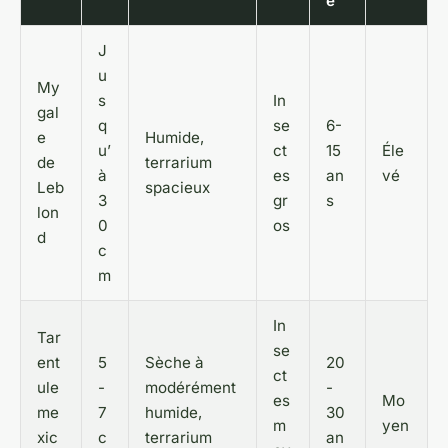
e
J
u
My
s
In
gal
q
se
6-
e
Humide,
u’
ct
15
Éle
de
terrarium
à
es
an
vé
Leb
spacieux
3
gr
s
lon
0
os
d
c
m
In
Tar
se
ent
5
Sèche à
20
ct
ule
-
modérément
-
es
Mo
me
7
humide,
30
m
yen
xic
c
terrarium
an