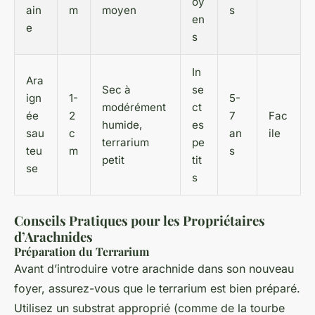
oy
ain
m
moyen
s
en
e
s
In
Ara
Sec à
se
ign
1-
5-
modérément
ct
ée
2
7
Fac
humide,
es
sau
c
an
ile
terrarium
pe
teu
m
s
petit
tit
se
s
Conseils Pratiques pour les Propriétaires
d’Arachnides
Préparation du Terrarium
Avant d’introduire votre arachnide dans son nouveau
foyer, assurez-vous que le terrarium est bien préparé.
Utilisez un substrat approprié (comme de la tourbe