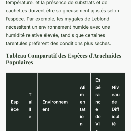
température, et la présence de substrats et de
cachettes doivent être soigneusement ajustés selon
l’espèce. Par exemple, les mygales de Leblond
nécessitent un environnement humide avec une
humidité relative élevée, tandis que certaines
tarentules préfèrent des conditions plus sèches.
Tableau Comparatif des Espèces d’Arachnides
Populaires
Es
Ali
pé
Niv
T
m
ra
eau
Esp
ai
Environnem
en
nc
de
èce
ll
ent
tat
e
Diff
e
io
de
icul
n
Vi
té